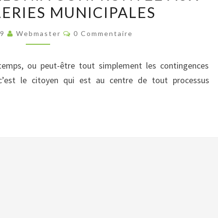
ERIES MUNICIPALES
CONFRONTÉE
AUX
Commentaires
19
Webmaster
0 Commentaire
CHAMAILLERIES
MUNICIPALES
 temps, ou peut-être tout simplement les contingences
c’est le citoyen qui est au centre de tout processus