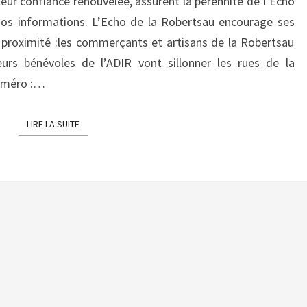
eur confiance renouvelée, assurent la pérennité de l’Echo
 nos informations. L’Echo de la Robertsau encourage ses
 proximité :les commerçants et artisans de la Robertsau
eurs bénévoles de l’ADIR vont sillonner les rues de la
numéro :…
LIRE LA SUITE
LIRE LA SUITE