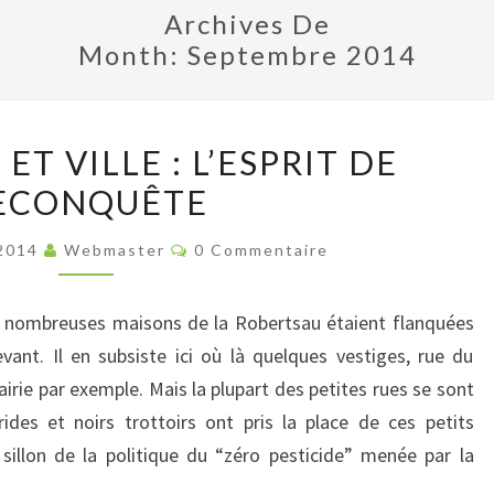
Archives De
Month:
Septembre 2014
VÉGÉTATION
ET VILLE : L’ESPRIT DE
ET
ECONQUÊTE
VILLE
:
Commentaires
 2014
Webmaster
0 Commentaire
L’ESPRIT
DE
de nombreuses maisons de la Robertsau étaient flanquées
RECONQUÊTE
vant. Il en subsiste ici où là quelques vestiges, rue du
irie par exemple. Mais la plupart des petites rues se sont
ides et noirs trottoirs ont pris la place de ces petits
 sillon de la politique du “zéro pesticide” menée par la