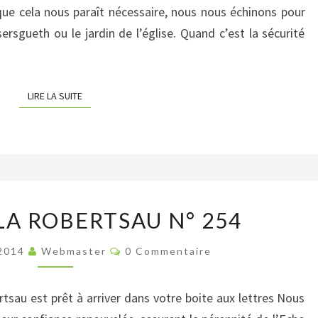
que cela nous paraît nécessaire, nous nous échinons pour
COMBAT
ersgueth ou le jardin de l’église. Quand c’est la sécurité
LIRE LA SUITE
LIRE LA SUITE
L’ECHO
LA ROBERTSAU N° 254
DE
LA
Commentaires
 2014
Webmaster
0 Commentaire
ROBERTSAU
N°
tsau est prêt à arriver dans votre boite aux lettres Nous
254