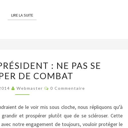
LIRE LA SUITE
LIRE LA SUITE
L’ÉDITO
PRÉSIDENT : NE PAS SE
DU
PER DE COMBAT
PRÉSIDENT
:
Commentaires
 2014
Webmaster
0 Commentaire
NE
PAS
draient de le voir mis sous cloche, nous répliquons qu’à
SE
ut grandir et prospérer plutôt que de se scléroser. Cette
TROMPER
re avec notre engagement de toujours, vouloir protéger le
DE