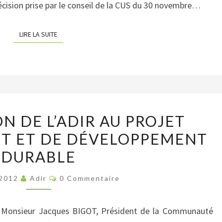
décision prise par le conseil de la CUS du 30 novembre…
JUGES
LIRE LA SUITE
LIRE LA SUITE
CONTRIBUTION
N DE L’ADIR AU PROJET
DE
T ET DE DÉVELOPPEMENT
L’ADIR
DURABLE
AU
PROJET
Commentaires
 2012
Adir
0 Commentaire
D’AMÉNAGEMENT
ET
à Monsieur Jacques BIGOT, Président de la Communauté
DE