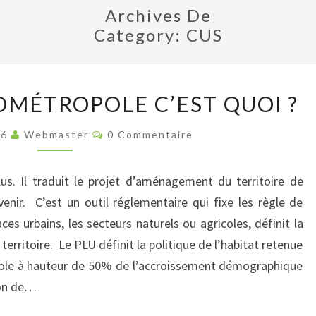
Archives De
Category:
CUS
LE
ROMÉTROPOLE C’EST QUOI ?
PLU
DE
Commentaires
16
Webmaster
0 Commentaire
L’EUROMÉTROPOLE
C’EST
s. Il traduit le projet d’aménagement du territoire de
QUOI
enir. C’est un outil réglementaire qui fixe les règle de
?
spaces urbains, les secteurs naturels ou agricoles, définit la
territoire. Le PLU définit la politique de l’habitat retenue
opole à hauteur de 50% de l’accroissement démographique
ion de…