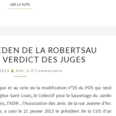
LIRE LA SUITE
LIRE LA SUITE
LE
’EDEN DE LA ROBERTSAU
JARDIN
 VERDICT DES JUGES
D’EDEN
DE
Commentaires
 2013
Adir
0 Commentaire
LA
ROBERTSAU
ique et au vote de la modification n°35 du POS qui rend
ATTEND
église Saint Louis, le Collectif pour le Sauvetage du Jardin
LE
s, l’ADIR , l’Association des amis de la rue Jeanne d’Arc
VERDICT
e, a saisi le 21 janvier 2013 le président de la CUS d’un
DES