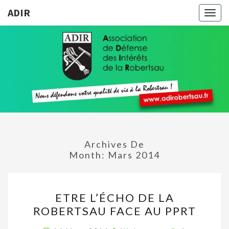
ADIR
Togg
navig
ADIR
Pour
Votre
Qualité
De Vie À
La
Robertsau
Archives De
Month:
Mars 2014
ETRE
ETRE L’ÉCHO DE LA
L’ÉCHO
ROBERTSAU FACE AU PPRT
DE
LA
Commentair