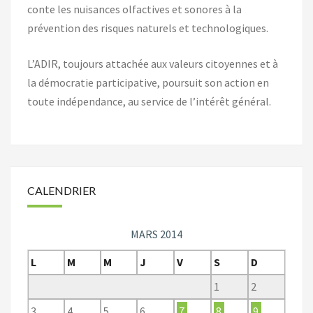
conte les nuisances olfactives et sonores à la
prévention des risques naturels et technologiques.
L’ADIR, toujours attachée aux valeurs citoyennes et à
la démocratie participative, poursuit son action en
toute indépendance, au service de l’intérêt général.
CALENDRIER
MARS 2014
L
M
M
J
V
S
D
1
2
3
4
5
6
7
8
9