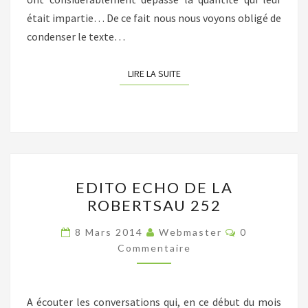
était impartie… De ce fait nous nous voyons obligé de
condenser le texte…
LIRE LA SUITE
LIRE LA SUITE
EDITO
EDITO ECHO DE LA
ECHO
ROBERTSAU 252
DE
LA
Commentair
8 Mars 2014
Webmaster
0
ROBERTSAU
Commentaire
252
A écouter les conversations qui, en ce début du mois