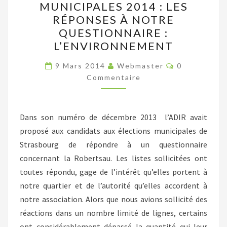
MUNICIPALES 2014 : LES
2014
RÉPONSES À NOTRE
:
QUESTIONNAIRE :
LES
L’ENVIRONNEMENT
RÉPONSES
Commentair
À
9 Mars 2014
Webmaster
0
Commentaire
NOTRE
QUESTIONNAIRE
:
Dans son numéro de décembre 2013 l’ADIR avait
L’ENVIRONNEMENT
proposé aux candidats aux élections municipales de
Strasbourg de répondre à un questionnaire
concernant la Robertsau. Les listes sollicitées ont
toutes répondu, gage de l’intérêt qu’elles portent à
notre quartier et de l’autorité qu’elles accordent à
notre association. Alors que nous avions sollicité des
réactions dans un nombre limité de lignes, certains
ont considérablement dépassé la quantité qui leur