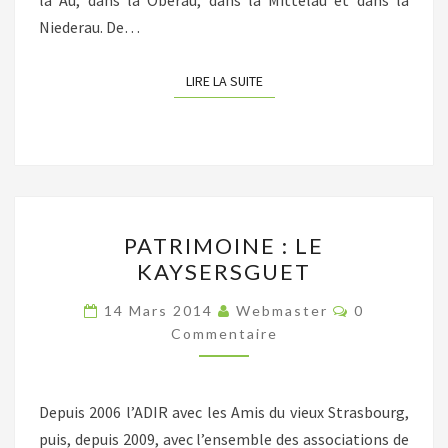
la Au, dans la Oberau, dans la Mittelau et dans la
Niederau. De…
LIRE LA SUITE
LIRE LA SUITE
PATRIMOINE
PATRIMOINE : LE
:
KAYSERSGUET
LE
KAYSERSGUET
Commentair
14 Mars 2014
Webmaster
0
Commentaire
Depuis 2006 l’ADIR avec les Amis du vieux Strasbourg,
puis, depuis 2009, avec l’ensemble des associations de