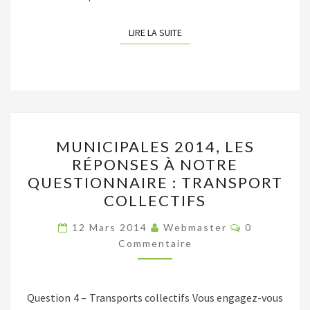
LIRE LA SUITE
LIRE LA SUITE
MUNICIPALES
MUNICIPALES 2014, LES
2014,
RÉPONSES À NOTRE
LES
QUESTIONNAIRE : TRANSPORT
RÉPONSES
COLLECTIFS
À
Commentair
NOTRE
12 Mars 2014
Webmaster
0
Commentaire
QUESTIONNAIRE
:
TRANSPORT
Question 4 – Transports collectifs Vous engagez-vous
COLLECTIFS