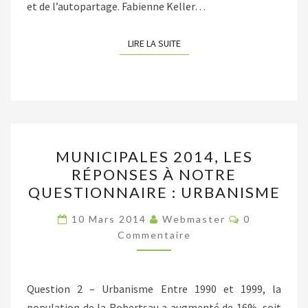
et de l’autopartage. Fabienne Keller…
LIRE LA SUITE
LIRE LA SUITE
MUNICIPALES
MUNICIPALES 2014, LES
2014,
RÉPONSES À NOTRE
LES
QUESTIONNAIRE : URBANISME
RÉPONSES
À
Commentair
10 Mars 2014
Webmaster
0
NOTRE
Commentaire
QUESTIONNAIRE
:
Question 2 – Urbanisme Entre 1990 et 1999, la
URBANISME
population de la Robertsau a augmenté de 16%, soit