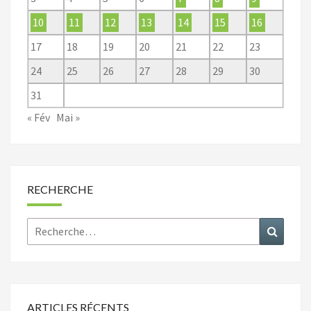
10
11
12
13
14
15
16
17
18
19
20
21
22
23
24
25
26
27
28
29
30
31
« Fév
Mai »
RECHERCHE
Rechercher :
Recher
ARTICLES RÉCENTS