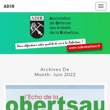
ADIR
Togg
navig
ADIR
Pour
Votre
Qualité
De Vie À
La
Robertsau
Archives De
Month:
Juin 2022