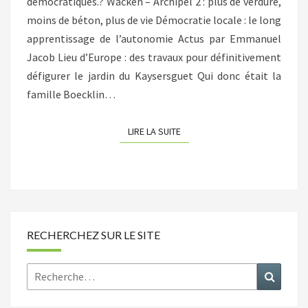
démocratiques.? Wacken – Archipel 2 : plus de verdure,
!
moins de béton, plus de vie Démocratie locale : le long
apprentissage de l’autonomie Actus par Emmanuel
Jacob Lieu d’Europe : des travaux pour définitivement
défigurer le jardin du Kaysersguet Qui donc était la
famille Boecklin…
LIRE LA SUITE
LIRE LA SUITE
RECHERCHEZ SUR LE SITE
Rechercher :
Recher