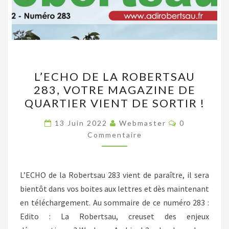
L’ECHO
L’ECHO DE LA ROBERTSAU
DE
283, VOTRE MAGAZINE DE
LA
QUARTIER VIENT DE SORTIR !
ROBERTSAU
283,
Commentair
13 Juin 2022
Webmaster
0
VOTRE
Commentaire
MAGAZINE
DE
L’ECHO de la Robertsau 283 vient de paraître, il sera
QUARTIER
bientôt dans vos boites aux lettres et dès maintenant
VIENT
en téléchargement. Au sommaire de ce numéro 283 :
DE
Edito : La Robertsau, creuset des enjeux
SORTIR