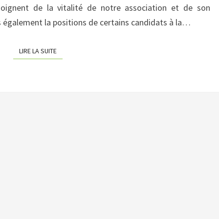
moignent de la vitalité de notre association et de son
JUSTE
s également la positions de certains candidats à la…
À
TEMPS
LIRE LA SUITE
LIRE LA SUITE
POUR
LE
PRINTEMPS