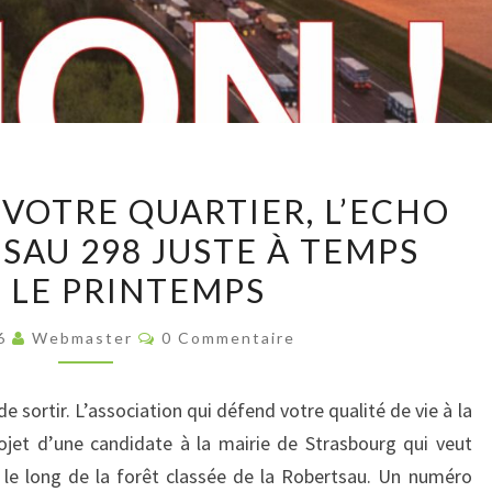
LE
 VOTRE QUARTIER, L’ECHO
JOURNAL
SAU 298 JUSTE À TEMPS
DE
 LE PRINTEMPS
VOTRE
QUARTIER,
Commentaires
26
Webmaster
0 Commentaire
L’ECHO
DE
e sortir. L’association qui défend votre qualité de vie à la
LA
ojet d’une candidate à la mairie de Strasbourg qui veut
ROBERTSAU
le long de la forêt classée de la Robertsau. Un numéro
298