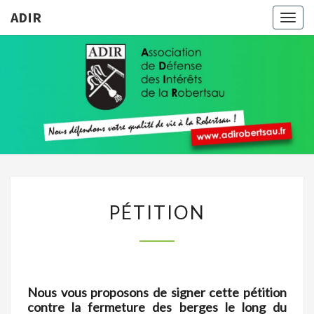
ADIR
Togg
navig
ADIR
Pour
Votre
Qualité
De Vie À
La
Robertsau
PÉTITION
PÉTITION
Nous vous proposons de signer cette pétition
contre la fermeture des berges le long du