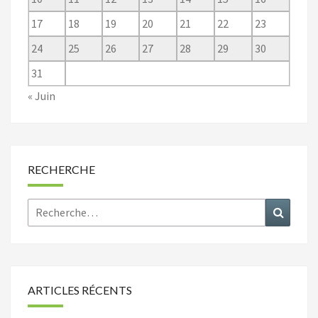
17
18
19
20
21
22
23
24
25
26
27
28
29
30
31
« Juin
RECHERCHE
Rechercher :
Recher
ARTICLES RÉCENTS