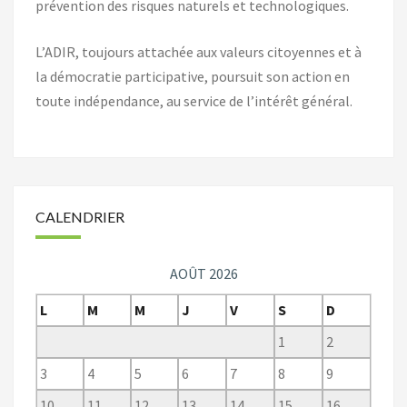
prévention des risques naturels et technologiques.
L’ADIR, toujours attachée aux valeurs citoyennes et à
la démocratie participative, poursuit son action en
toute indépendance, au service de l’intérêt général.
CALENDRIER
AOÛT 2026
L
M
M
J
V
S
D
1
2
3
4
5
6
7
8
9
10
11
12
13
14
15
16