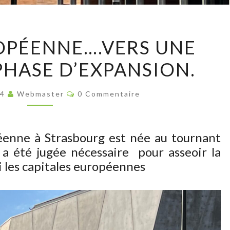
ECOLE
OPÉENNE….VERS UNE
EUROPÉENNE….VERS
HASE D’EXPANSION.
UNE
NOUVELLE
Commentaires
PHASE
24
Webmaster
0 Commentaire
D’EXPANSION.
éenne à Strasbourg est née au tournant
 a été jugée nécessaire
pour asseoir la
 les capitales européennes