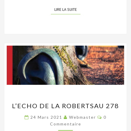
LIRE LA SUITE
LIRE LA SUITE
L’ECHO
L’ECHO DE LA ROBERTSAU 278
DE
LA
Commentair
24 Mars 2021
Webmaster
0
ROBERTSAU
Commentaire