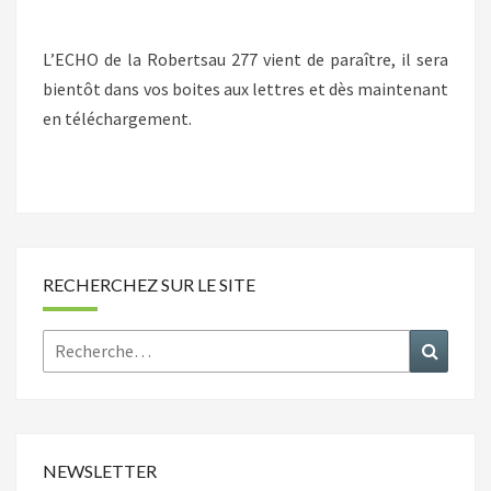
278
L’ECHO de la Robertsau 277 vient de paraître, il sera
bientôt dans vos boites aux lettres et dès maintenant
en téléchargement.
RECHERCHEZ SUR LE SITE
Rechercher :
Recher
NEWSLETTER