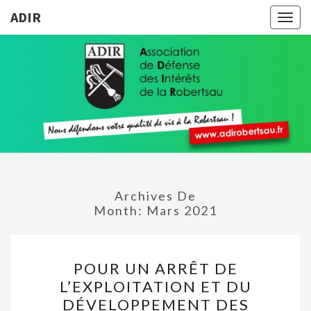
ADIR
Togg
navig
ADIR
Pour
Votre
Qualité
De Vie À
La
Robertsau
Archives De
Month:
Mars 2021
POUR
POUR UN ARRÊT DE
UN
L’EXPLOITATION ET DU
ARRÊT
DÉVELOPPEMENT DES
DE