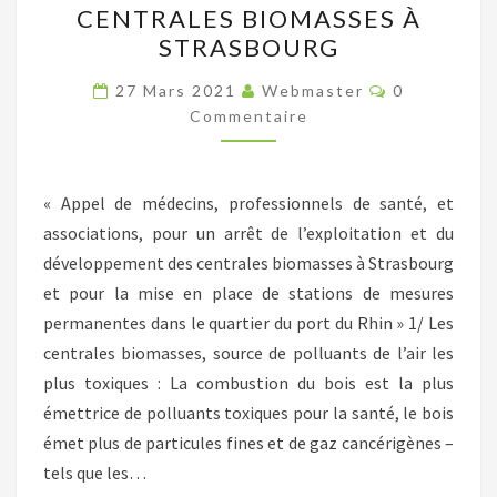
CENTRALES BIOMASSES À
L’EXPLOITATION
STRASBOURG
ET
Commentair
DU
27 Mars 2021
Webmaster
0
Commentaire
DÉVELOPPEMENT
DES
CENTRALES
« Appel de médecins, professionnels de santé, et
BIOMASSES
associations, pour un arrêt de l’exploitation et du
À
développement des centrales biomasses à Strasbourg
STRASBOURG
et pour la mise en place de stations de mesures
permanentes dans le quartier du port du Rhin » 1/ Les
centrales biomasses, source de polluants de l’air les
plus toxiques : La combustion du bois est la plus
émettrice de polluants toxiques pour la santé, le bois
émet plus de particules fines et de gaz cancérigènes –
tels que les…