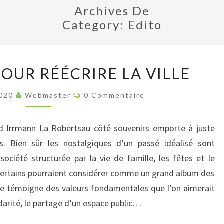
Archives De
Category:
Edito
[EDITO]
POUR RÉÉCRIRE LA VILLE
LIRE
POUR
Commentaires
2020
Webmaster
0 Commentaire
RÉÉCRIRE
LA
d Irrmann La Robertsau côté souvenirs emporte à juste
VILLE
ns. Bien sûr les nostalgiques d’un passé idéalisé sont
société structurée par la vie de famille, les fêtes et le
e certains pourraient considérer comme un grand album des
ge témoigne des valeurs fondamentales que l’on aimerait
lidarité, le partage d’un espace public…