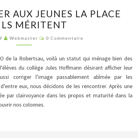
[ÉDITO]
ER AUX JEUNES LA PLACE
DONNER
ILS MÉRITENT
AUX
JEUNES
Commentaires
19
Webmaster
0 Commentaire
LA
PLACE
HO de la Robertsau, voilà un statut qui ménage bien des
QU’ILS
’élèves du collège Jules Hoffmann désirant afficher leur
MÉRITENT
ussi corriger l’image passablement abîmée par les
d’entre eux, nous décidons de les rencontrer. Après une
e par clairvoyance dans les propos et maturité dans la
 ouvrir nos colonnes.