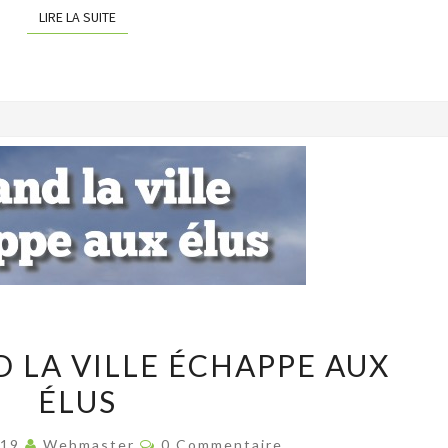
LIRE LA SUITE
LIRE LA SUITE
[ÉDITO]
D LA VILLE ÉCHAPPE AUX
QUAND
ÉLUS
LA
VILLE
Commentaires
019
Webmaster
0 Commentaire