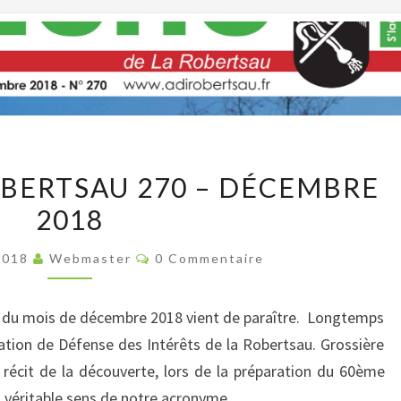
L’ECHO
OBERTSAU 270 – DÉCEMBRE
DE
2018
LA
ROBERTSAU
Commentaires
2018
Webmaster
0 Commentaire
270
–
 du mois de décembre 2018 vient de paraître. Longtemps
DÉCEMBRE
iation de Défense des Intérêts de la Robertsau. Grossière
2018
le récit de la découverte, lors de la préparation du 60ème
u véritable sens de notre acronyme.