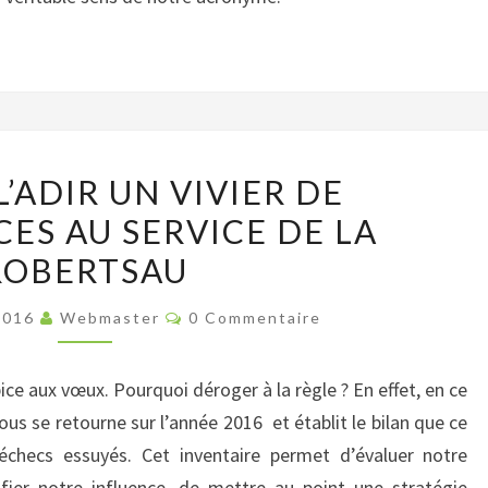
FAIRE
L’ADIR UN VIVIER DE
DE
ES AU SERVICE DE LA
L’ADIR
ROBERTSAU
UN
VIVIER
Commentaires
2016
Webmaster
0 Commentaire
DE
COMPÉTENCES
ce aux vœux. Pourquoi déroger à la règle ? En effet, en ce
AU
s se retourne sur l’année 2016 et établit le bilan que ce
SERVICE
échecs essuyés. Cet inventaire permet d’évaluer notre
DE
ifier notre influence, de mettre au point une stratégie