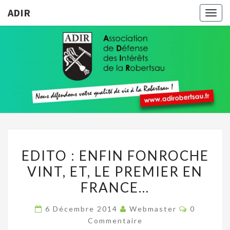
ADIR
Togg
navig
ADIR
Pour
Votre
Qualité
De Vie À
La
Robertsau
EDITO
EDITO : ENFIN FONROCHE
:
VINT, ET, LE PREMIER EN
ENFIN
FRANCE…
FONROCHE
VINT,
Commenta
6 Décembre 2014
Webmaster
0
ET,
Commentaire
LE