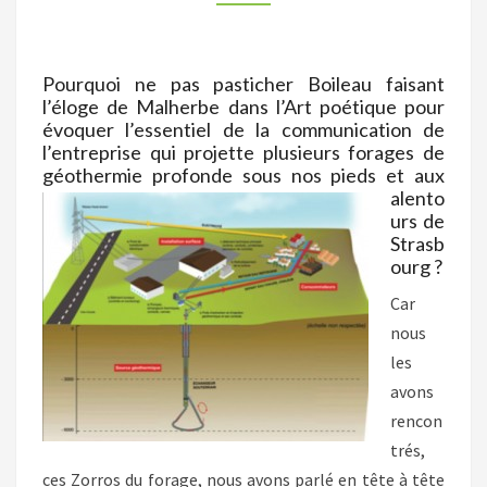
PREMIER
EN
FRANCE…
Pourquoi ne pas pasticher Boileau faisant
l’éloge de Malherbe dans l’Art poétique pour
évoquer l’essentiel de la communication de
l’entreprise qui projette plusieurs forages de
géothermie pro
fonde sous nos pieds et aux
alento
urs de
Strasb
ourg ?
Car
nous
les
avons
rencon
trés,
ces Zorros du forage, nous avons parlé en tête à tête