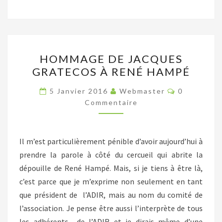
HOMMAGE
HOMMAGE DE JACQUES
DE
GRATECOS À RENÉ HAMPÉ
JACQUES
GRATECOS
Commentai
5 Janvier 2016
Webmaster
0
À
Commentaire
RENÉ
HAMPÉ
Il m’est particulièrement pénible d’avoir aujourd’hui à
prendre la parole à côté du cercueil qui abrite la
dépouille de René Hampé. Mais, si je tiens à être là,
c’est parce que je m’exprime non seulement en tant
que président de l’ADIR, mais au nom du comité de
l’association. Je pense être aussi l’interprète de tous
les adhérents de l’ADIR et je dirais même d’une