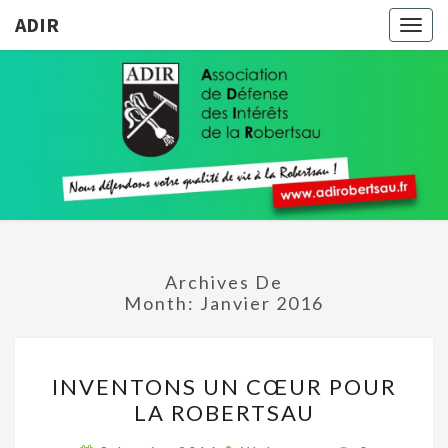
ADIR
Togg
navig
ADIR
Pour
Votre
Qualité
De Vie À
La
Robertsau
Archives De
Month:
Janvier 2016
INVENTONS
INVENTONS UN CŒUR POUR
UN
LA ROBERTSAU
CŒUR
POUR
Commentai