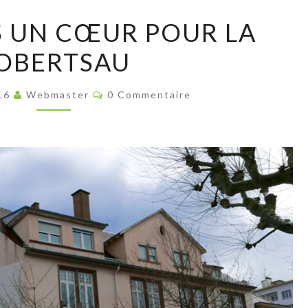
INVENTONS
 UN CŒUR POUR LA
UN
OBERTSAU
CŒUR
POUR
Commentaires
LA
016
Webmaster
0 Commentaire
ROBERTSAU