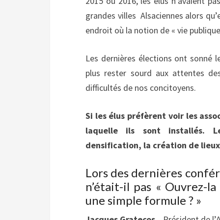
2015 ou 2016, les élus n’avaient pas
grandes villes Alsaciennes alors qu’e
endroit où la notion de « vie publiqu
Les dernières élections ont sonné l
plus rester sourd aux attentes de
difficultés de nos concitoyens.
Si les élus préfèrent voir les asso
laquelle ils sont installés. 
densification, la création de lie
Lors des dernières confér
n’était-il pas « Ouvrez-la
une simple formule ? »
Jacques Gratecos
, Président de l’