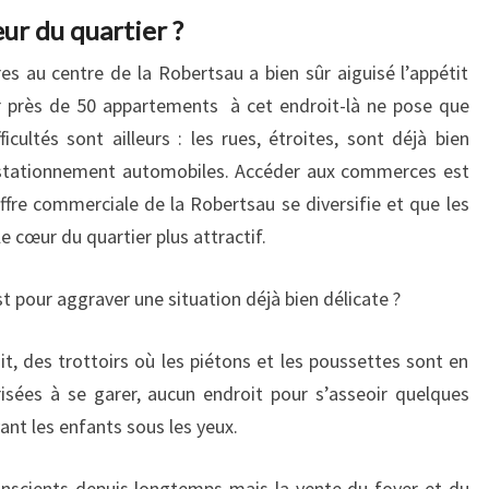
ur du quartier ?
res au centre de la Robertsau a bien sûr aiguisé l’appétit
r près de 50 appartements à cet endroit-là ne pose que
cultés sont ailleurs : les rues, étroites, sont déjà bien
e stationnement automobiles. Accéder aux commerces est
l’offre commerciale de la Robertsau se diversifie et que les
 cœur du quartier plus attractif.
st pour aggraver une situation déjà bien délicate ?
, des trottoirs où les piétons et les poussettes sont en
isées à se garer, aucun endroit pour s’asseoir quelques
ant les enfants sous les yeux.
nscients depuis longtemps mais la vente du foyer et du