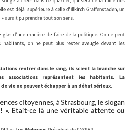
 songé à créer dans ce quartier, qui sera de la taille des
lle est déjà supérieure à celle d’Illkirch Graffenstaden, un
e » aurait pu prendre tout son sens.
e glas d’une manière de faire de la politique. On ne peut
s habitants, on ne peut plus rester aveugle devant les
ciations rentrer dans le rang, ils scient la branche sur
Les associations représentent les habitants. La
ux de vie ne peuvent échapper à un débat sérieux.
ences citoyennes, à Strasbourg, le slogan
 ! ». Etait-ce là une véritable attente ou
ADIR et
Luc Wehrung
, Président de l’ASSER