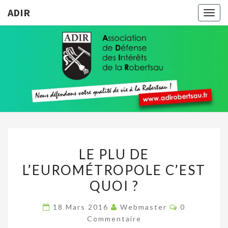
ADIR
Togg
navig
ADIR
Pour
Votre
Qualité
De Vie À
La
Robertsau
LE
LE PLU DE
PLU
L’EUROMÉTROPOLE C’EST
DE
QUOI ?
L’EUROMÉTROPOLE
C’EST
Commentair
18 Mars 2016
Webmaster
0
QUOI
Commentaire
?