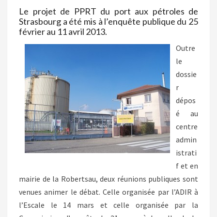
Le projet de PPRT du port aux pétroles de
Strasbourg a été mis à l’enquête publique du 25
février au 11 avril 2013.
Outre
le
dossie
r
dépos
é au
centre
admin
istrati
f et en
mairie de la Robertsau, deux réunions publiques sont
venues animer le débat. Celle organisée par l’ADIR à
l’Escale le 14 mars et celle organisée par la