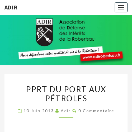
ADIR
Togg
navig
ADIR
Pour
Votre
Qualité
De Vie À
La
Robertsau
PPRT
PPRT DU PORT AUX
DU
PÉTROLES
PORT
AUX
Commentaires
10 Juin 2013
Adir
0 Commentaire
PÉTROLES