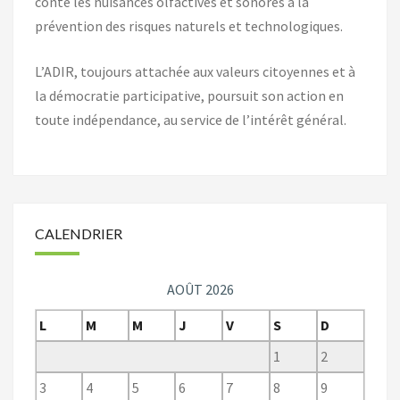
conte les nuisances olfactives et sonores à la
prévention des risques naturels et technologiques.
L’ADIR, toujours attachée aux valeurs citoyennes et à
la démocratie participative, poursuit son action en
toute indépendance, au service de l’intérêt général.
CALENDRIER
AOÛT 2026
L
M
M
J
V
S
D
1
2
3
4
5
6
7
8
9