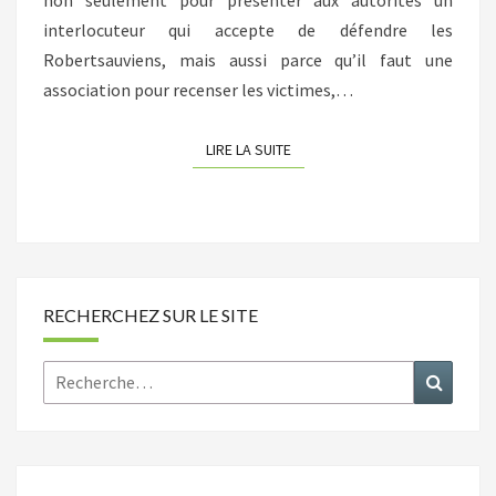
non seulement pour présenter aux autorités un
interlocuteur qui accepte de défendre les
Robertsauviens, mais aussi parce qu’il faut une
association pour recenser les victimes,…
LIRE LA SUITE
LIRE LA SUITE
RECHERCHEZ SUR LE SITE
Rechercher :
Recher