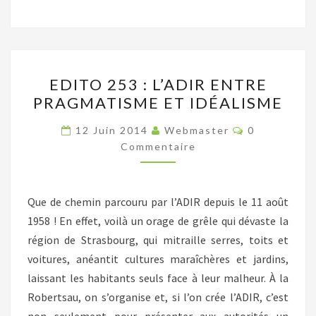
EDITO
EDITO 253 : L’ADIR ENTRE
253
PRAGMATISME ET IDÉALISME
:
L’ADIR
Commentair
12 Juin 2014
Webmaster
0
ENTRE
Commentaire
PRAGMATISME
ET
Que de chemin parcouru par l’ADIR depuis le 11 août
IDÉALISME
1958 ! En effet, voilà un orage de grêle qui dévaste la
région de Strasbourg, qui mitraille serres, toits et
voitures, anéantit cultures maraîchères et jardins,
laissant les habitants seuls face à leur malheur. À la
Robertsau, on s’organise et, si l’on crée l’ADIR, c’est