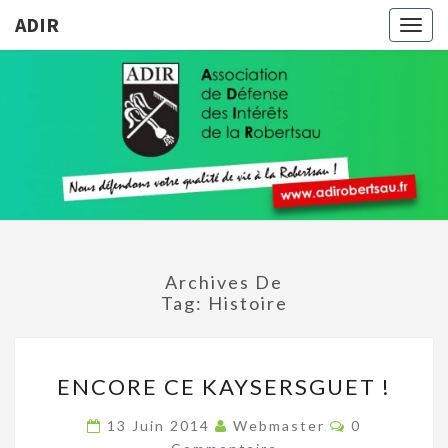
ADIR
Togg
navig
ADIR
Pour
Votre
Qualité
De Vie À
La
Robertsau
Archives De
Tag:
Histoire
ENCORE
ENCORE CE KAYSERSGUET !
CE
KAYSERSGUET
Commentair
13 Juin 2014
Webmaster
0
!