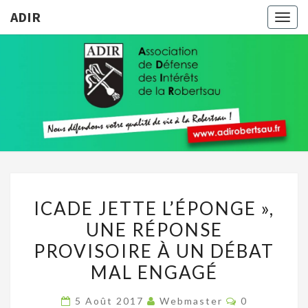
ADIR
Togg
navig
ADIR
Pour
Votre
Qualité
De Vie À
La
Robertsau
ICADE
ICADE JETTE L’ÉPONGE »,
JETTE
UNE RÉPONSE
L’ÉPONGE »,
PROVISOIRE À UN DÉBAT
UNE
RÉPONSE
MAL ENGAGÉ
PROVISOIRE
Commentair
5 Août 2017
Webmaster
0
À