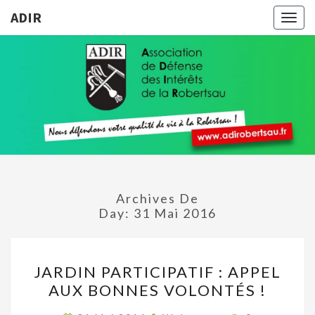
ADIR
Togg
navig
ADIR
Pour
Votre
Qualité
De Vie À
La
Robertsau
Archives De
Day:
31 Mai 2016
JARDIN
JARDIN PARTICIPATIF : APPEL
PARTICIPATIF
AUX BONNES VOLONTÉS !
:
APPEL
Commentair