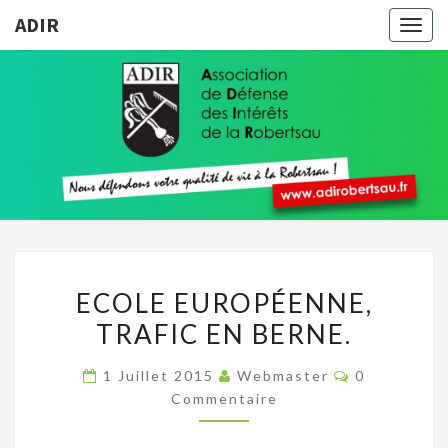
ADIR
Togg
navig
ADIR
Pour
Votre
Qualité
De Vie À
La
Robertsau
ECOLE
ECOLE EUROPÉENNE,
EUROPÉENNE,
TRAFIC EN BERNE.
TRAFIC
EN
Commentair
1 Juillet 2015
Webmaster
0
BERNE.
Commentaire