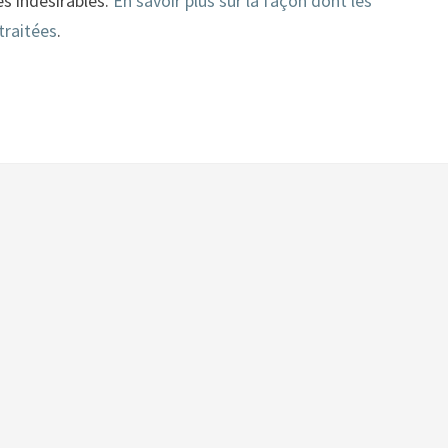
es indésirables.
En savoir plus sur la façon dont les
traitées
.