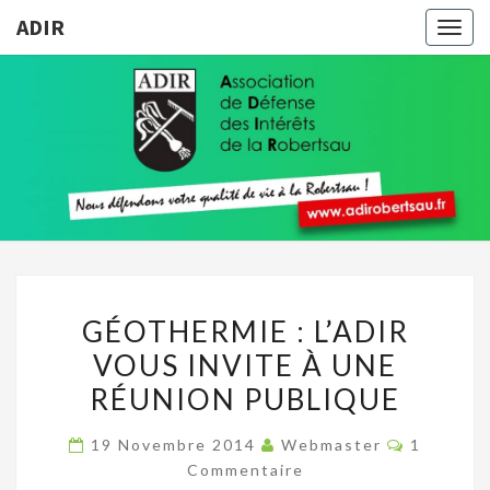
ADIR
Togg
navig
ADIR
Pour
Votre
Qualité
De Vie À
La
Robertsau
GÉOTHERMIE
GÉOTHERMIE : L’ADIR
:
VOUS INVITE À UNE
L’ADIR
RÉUNION PUBLIQUE
VOUS
INVITE
Commenta
19 Novembre 2014
Webmaster
1
À
Commentaire
UNE