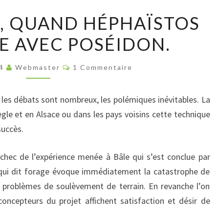
GÉOTHERMIE,
, QUAND HÉPHAÏSTOS
QUAND
SE AVEC POSÉIDON.
HÉPHAÏSTOS
SE
Commentaires
DISPOSE
14
Webmaster
1 Commentaire
AVEC
POSÉIDON.
 les débats sont nombreux, les polémiques inévitables. La
gle et en Alsace ou dans les pays voisins cette technique
succès.
chec de l’expérience menée à Bâle qui s’est conclue par
qui dit forage évoque immédiatement la catastrophe de
s problèmes de soulèvement de terrain. En revanche l’on
concepteurs du projet affichent satisfaction et désir de