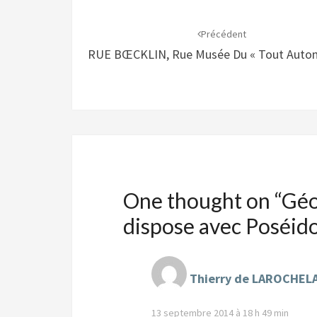
Navigation
d'article
Précédent
RUE BŒCKLIN, Rue Musée Du « Tout Autom
One thought on “
Géo
dispose avec Poséido
Thierry de LAROCHE
13 septembre 2014 à 18 h 49 min