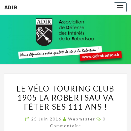
ADIR
Togg
navig
ADIR
Pour
Votre
Qualité
De Vie À
La
Robertsau
LE
LE VÉLO TOURING CLUB
VÉLO
1905 LA ROBERTSAU VA
TOURING
FÊTER SES 111 ANS !
CLUB
1905
Commentair
25 Juin 2016
Webmaster
0
LA
Commentaire
ROBERTSAU