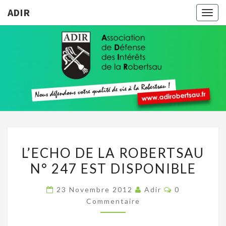
ADIR
Togg
navig
ADIR
Pour
Votre
Qualité
De Vie À
La
Robertsau
L’ECHO
L’ECHO DE LA ROBERTSAU
DE
N° 247 EST DISPONIBLE
LA
ROBERTSAU
Commentaire
23 Novembre 2012
Adir
0
N°
Commentaire
247
EST