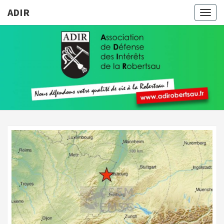
ADIR
Togg
navig
ADIR
Pour
Votre
Qualité
De Vie À
La
Robertsau