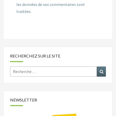
les données de vos commentaires sont
traitées
.
RECHERCHEZ SUR LE SITE
Rechercher :
Recher
NEWSLETTER