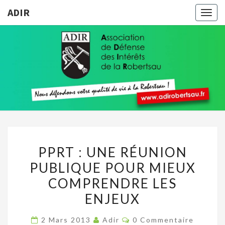
ADIR
Togg
navig
ADIR
Pour
Votre
Qualité
De Vie À
La
Robertsau
PPRT
PPRT : UNE RÉUNION
:
PUBLIQUE POUR MIEUX
UNE
COMPRENDRE LES
RÉUNION
PUBLIQUE
ENJEUX
POUR
Commentaires
2 Mars 2013
Adir
0 Commentaire
MIEUX