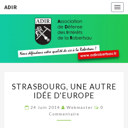
ADIR
Togg
navig
ADIR
Pour
Votre
Qualité
De Vie À
La
Robertsau
STRASBOURG,
STRASBOURG, UNE AUTRE
UNE
IDÉE D’EUROPE
AUTRE
IDÉE
Commentair
24 Juin 2014
Webmaster
0
D’EUROPE
Commentaire