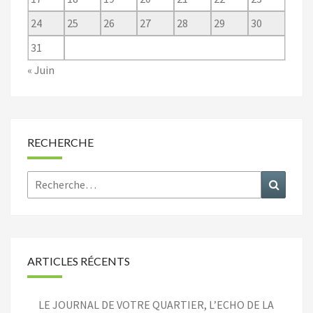
24
25
26
27
28
29
30
31
« Juin
RECHERCHE
Rechercher :
Recher
ARTICLES RÉCENTS
LE JOURNAL DE VOTRE QUARTIER, L’ECHO DE LA