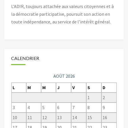
L’ADIR, toujours attachée aux valeurs citoyennes et à
la démocratie participative, poursuit son action en
toute indépendance, au service de l’intérêt général.
CALENDRIER
AOÛT 2026
L
M
M
J
V
S
D
1
2
3
4
5
6
7
8
9
10
11
12
13
14
15
16
17
18
19
20
21
22
23