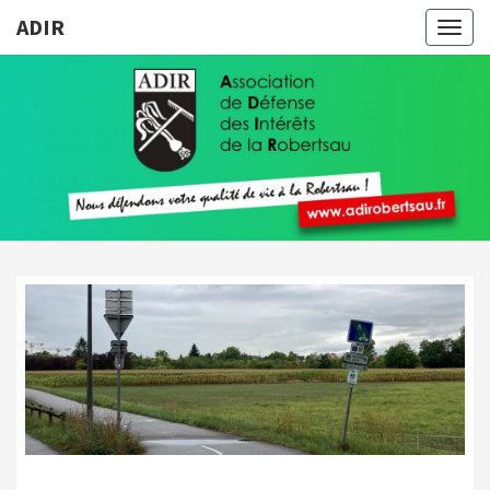
ADIR
Togg
navig
ADIR
Pour
Votre
Qualité
De Vie À
La
Robertsau