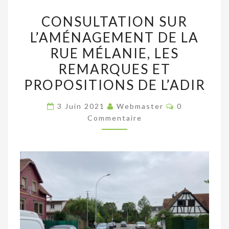
CONSULTATION
CONSULTATION SUR
SUR
L’AMÉNAGEMENT DE LA
L’AMÉNAGEMENT
RUE MÉLANIE, LES
DE
LA
REMARQUES ET
RUE
PROPOSITIONS DE L’ADIR
MÉLANIE,
Commentaire
LES
3 Juin 2021
Webmaster
0
Commentaire
REMARQUES
ET
PROPOSITIONS
DE
L’ADIR