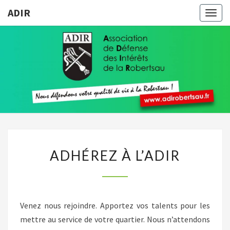
ADIR
Togg
navig
ADIR
Pour
Votre
Qualité
De Vie À
La
Robertsau
ADHÉREZ
ADHÉREZ À L’ADIR
À
L’ADIR
Venez nous rejoindre. Apportez vos talents pour les
mettre au service de votre quartier. Nous n’attendons