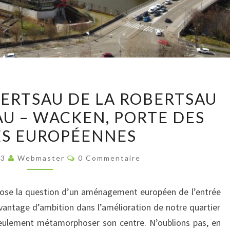
ECHO
BERTSAU DE LA ROBERTSAU
DE
AU – WACKEN, PORTE DES
LA
ES EUROPÉENNES
ROBERTSAU
DE
Commentaires
23
Webmaster
0 Commentaire
LA
ROBERTSAU
pose la question d’un aménagement européen de l’entrée
286
vantage d’ambition dans l’amélioration de notre quartier
:
seulement métamorphoser son centre. N’oublions pas, en
ROBERTSAU