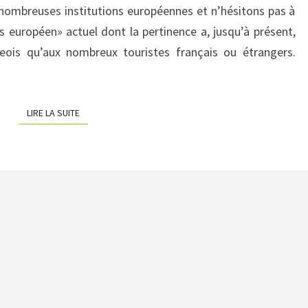
e nombreuses institutions européennes et n’hésitons pas à
–
s européen» actuel dont la pertinence a, jusqu’à présent,
WACKEN,
eois qu’aux nombreux touristes français ou étrangers.
PORTE
DES
ÉTOILES
LIRE LA SUITE
LIRE LA SUITE
EUROPÉENNES