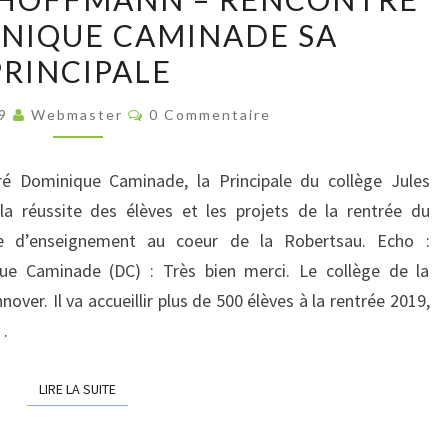
JULES
NIQUE CAMINADE SA
HOFFMANN
PRINCIPALE
–
RENCONTRE
Commentaires
19
Webmaster
0 Commentaire
AVEC
DOMINIQUE
é Dominique Caminade, la Principale du collège Jules
CAMINADE
la réussite des élèves et les projets de la rentrée du
SA
que d’enseignement au coeur de la Robertsau. Echo :
PRINCIPALE
e Caminade (DC) : Très bien merci. Le collège de la
over. Il va accueillir plus de 500 élèves à la rentrée 2019,
…
LIRE LA SUITE
LIRE LA SUITE