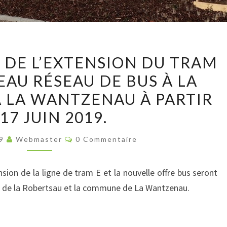
MISE
E DE L’EXTENSION DU TRAM
EN
EAU RÉSEAU DE BUS À LA
SERVICE
À LA WANTZENAU À PARTIR
DE
L’EXTENSION
17 JUIN 2019.
DU
Commentaires
19
Webmaster
0 Commentaire
TRAM
E
ET
ension de la ligne de tram E et la nouvelle offre bus seront
DU
ur de la Robertsau et la commune de La Wantzenau.
NOUVEAU
RÉSEAU