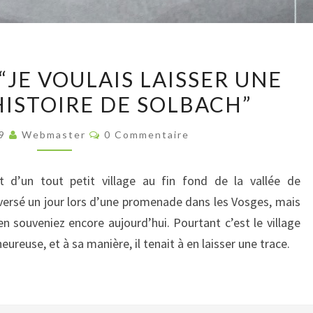
DANIEL
“JE VOULAIS LAISSER UNE
MEHL
HISTOIRE DE SOLBACH”
:
“JE
Commentaires
19
Webmaster
0 Commentaire
VOULAIS
LAISSER
it d’un tout petit village au fin fond de la vallée de
UNE
aversé un jour lors d’une promenade dans les Vosges, mais
TRACE
n souveniez encore aujourd’hui. Pourtant c’est le village
DE
ureuse, et à sa manière, il tenait à en laisser une trace.
L’HISTOIRE
DE
SOLBACH”