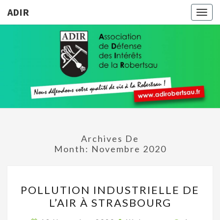
ADIR
Togg
navig
ADIR
Pour
Votre
Qualité
De Vie À
La
Robertsau
Archives De
Month:
Novembre 2020
POLLUTION
POLLUTION INDUSTRIELLE DE
INDUSTRIELLE
L’AIR À STRASBOURG
DE
L’AIR
Commenta