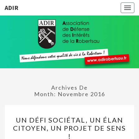
ADIR
Togg
navig
ADIR
Pour
Votre
Qualité
De Vie À
La
Robertsau
Archives De
Month:
Novembre 2016
UN
UN DÉFI SOCIÉTAL, UN ÉLAN
DÉFI
CITOYEN, UN PROJET DE SENS
SOCIÉTAL,
!
UN