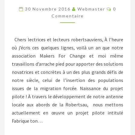
ÉLAN
Commenta
30 Novembre 2016
Webmaster
0
CITOYEN,
Commentaire
UN
PROJET
Chers lectrices et lecteurs robertsauviens, À l’heure
DE
où j’écris ces quelques lignes, voilà un an que notre
SENS
association Makers For Change et moi même
!
travaillons d’arrache pied pour apporter des solutions
novatrices et concrètes à un des plus grands défis de
notre siècle, celui de l’insertion des populations
issues de la migration forcée. Naissance du projet
pilote ! À travers le développement de notre antenne
locale aux abords de la Robertsau, nous mettons
actuellement en œuvre un projet pilote intitulé
Fabrique ton…