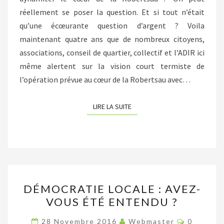
PAS
réellement se poser la question. Et si tout n’était
AU
qu’une écœurante question d’argent ? Voila
VEAU
maintenant quatre ans que de nombreux citoyens,
D’OR
associations, conseil de quartier, collectif et l’ADIR ici
même alertent sur la vision court termiste de
l’opération prévue au cœur de la Robertsau avec…
LIRE LA SUITE
LIRE LA SUITE
DÉMOCRATIE
DÉMOCRATIE LOCALE : AVEZ-
LOCALE
VOUS ÉTÉ ENTENDU ?
:
AVEZ-
Commenta
28 Novembre 2016
Webmaster
0