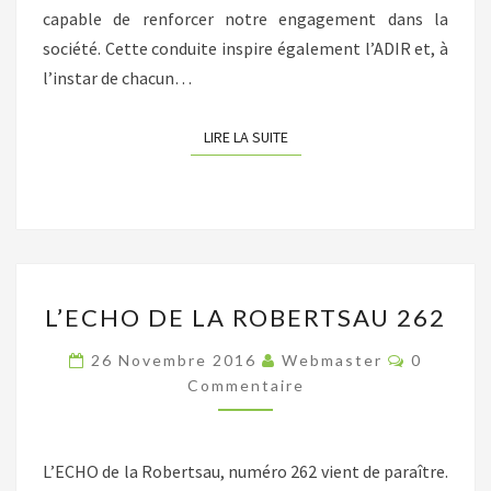
capable de renforcer notre engagement dans la
société. Cette conduite inspire également l’ADIR et, à
l’instar de chacun…
LIRE LA SUITE
LIRE LA SUITE
L’ECHO
L’ECHO DE LA ROBERTSAU 262
DE
LA
Commenta
26 Novembre 2016
Webmaster
0
ROBERTSAU
Commentaire
262
L’ECHO de la Robertsau, numéro 262 vient de paraître.