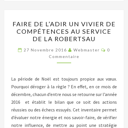
FAIRE
FAIRE DE L’ADIR UN VIVIER DE
DE
COMPÉTENCES AU SERVICE
L’ADIR
DE LA ROBERTSAU
UN
VIVIER
Commenta
27 Novembre 2016
Webmaster
0
DE
Commentaire
COMPÉTENCES
AU
La période de Noël est toujours propice aux vœux.
SERVICE
Pourquoi déroger à la règle ? En effet, en ce mois de
DE
décembre, chacun d’entre nous se retourne sur l’année
LA
2016 et établit le bilan que ce soit des actions
ROBERTSAU
réussies ou des échecs essuyés. Cet inventaire permet
d’évaluer notre énergie et nos savoir-faire, de vérifier
notre influence, de mettre au point une stratégie