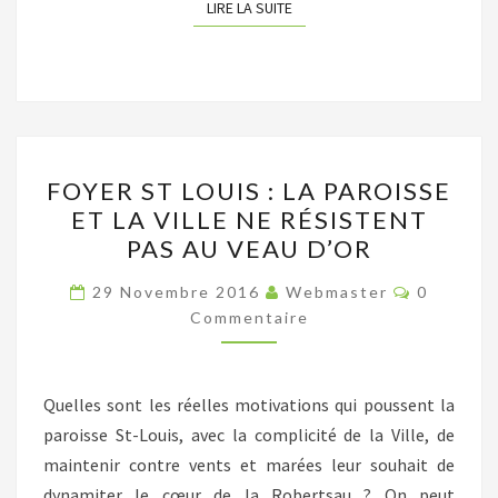
LIRE LA SUITE
LIRE LA SUITE
FOYER
FOYER ST LOUIS : LA PAROISSE
ST
ET LA VILLE NE RÉSISTENT
LOUIS
PAS AU VEAU D’OR
:
LA
Commenta
29 Novembre 2016
Webmaster
0
PAROISSE
Commentaire
ET
LA
Quelles sont les réelles motivations qui poussent la
VILLE
paroisse St-Louis, avec la complicité de la Ville, de
NE
maintenir contre vents et marées leur souhait de
RÉSISTENT
dynamiter le cœur de la Robertsau ? On peut