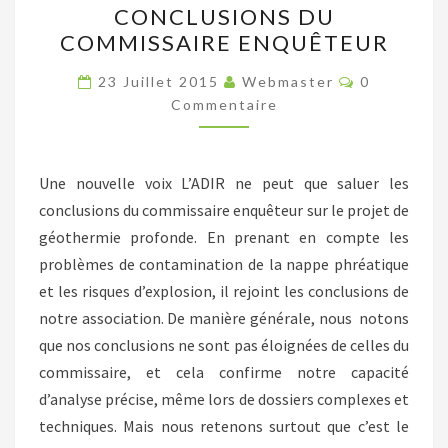
CONCLUSIONS DU
À
COMMISSAIRE ENQUÊTEUR
LA
Commentai
ROBERTSAU
23 Juillet 2015
Webmaster
0
Commentaire
:
RÉACTION
DE
Une nouvelle voix L’ADIR ne peut que saluer les
L’ADIR
conclusions du commissaire enquêteur sur le projet de
AUX
géothermie profonde. En prenant en compte les
CONCLUSIONS
problèmes de contamination de la nappe phréatique
DU
et les risques d’explosion, il rejoint les conclusions de
COMMISSAIRE
notre association. De manière générale, nous notons
ENQUÊTEUR
que nos conclusions ne sont pas éloignées de celles du
commissaire, et cela confirme notre capacité
d’analyse précise, même lors de dossiers complexes et
techniques. Mais nous retenons surtout que c’est le