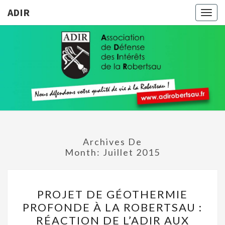
ADIR
Togg
navig
ADIR
Pour
Votre
Qualité
De Vie À
La
Robertsau
Archives De
Month:
Juillet 2015
PROJET
PROJET DE GÉOTHERMIE
DE
PROFONDE À LA ROBERTSAU :
GÉOTHERMIE
RÉACTION DE L’ADIR AUX
PROFONDE