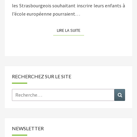
les Strasbourgeois souhaitant inscrire leurs enfants à
l’école européenne pourraient…
LIRE LA SUITE
LIRE LA SUITE
RECHERCHEZ SUR LE SITE
Rechercher :
Recher
NEWSLETTER