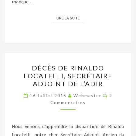
manque…
LIRE LA SUITE
LIRE LA SUITE
DÉCÈS
DÉCÈS DE RINALDO
DE
LOCATELLI, SECRÉTAIRE
RINALDO
ADJOINT DE L’ADIR
LOCATELLI,
SECRÉTAIRE
Commentai
16 Juillet 2015
Webmaster
2
ADJOINT
Commentaires
DE
L’ADIR
Nous venons d’apprendre la disparition de Rinaldo
Locatelli, notre cher Secrétaire Adjoint. Ancien du