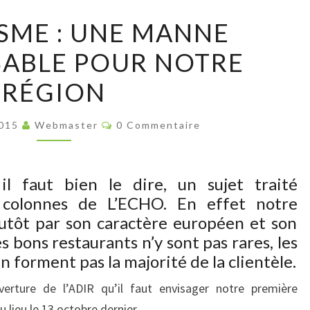
LE
ISME : UNE MANNE
TOURISME
SABLE POUR NOTRE
:
UNE
RÉGION
MANNE
INDISPENSABLE
Commentaires
2015
Webmaster
0 Commentaire
POUR
NOTRE
RÉGION
il faut bien le dire, un sujet traité
 colonnes de L’ECHO. En effet notre
plutôt par son caractère européen et son
s bons restaurants n’y sont pas rares, les
en forment pas la majorité de la clientèle.
uverture de l’ADIR qu’il faut envisager notre première
u lieu le 13 octobre dernier.