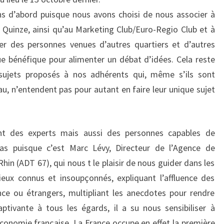
ns d’abord puisque nous avons choisi de nous associer à
s Quinze, ainsi qu’au Marketing Club/Euro-Regio Club et à
er des personnes venues d’autres quartiers et d’autres
ue bénéfique pour alimenter un débat d’idées. Cela reste
sujets proposés à nos adhérents qui, même s’ils sont
au, n’entendent pas pour autant en faire leur unique sujet
nt des experts mais aussi des personnes capables de
cas puisque c’est Marc Lévy, Directeur de l’Agence de
n (ADT 67), qui nous t le plaisir de nous guider dans les
eux connus et insoupçonnés, expliquant l’affluence des
nce ou étrangers, multipliant les anecdotes pour rendre
ptivante à tous les égards, il a su nous sensibiliser à
économie française. La France occupe en effet la première