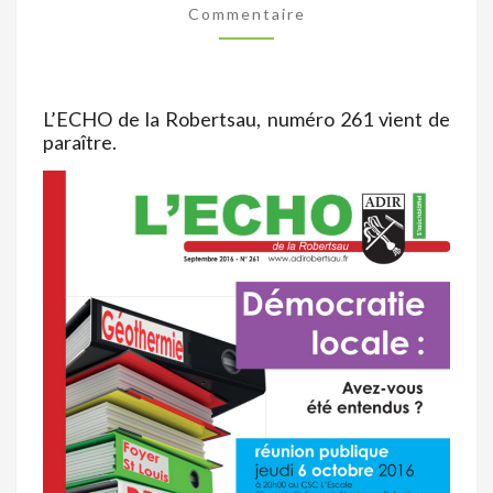
Commentaire
LETTRES
OU
TOUT
DE
L’ECHO de la Robertsau, numéro 261 vient de
paraître.
SUITE
PAR
INTERNET