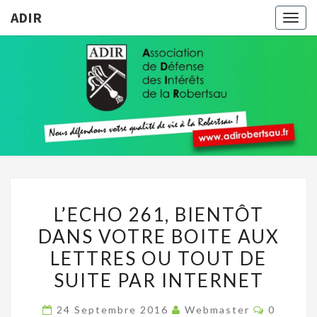
ADIR
Togg
navig
ADIR
Pour
Votre
Qualité
De Vie À
La
Robertsau
L’ECHO
L’ECHO 261, BIENTÔT
261,
DANS VOTRE BOITE AUX
BIENTÔT
LETTRES OU TOUT DE
DANS
VOTRE
SUITE PAR INTERNET
BOITE
Comment
24 Septembre 2016
Webmaster
0
AUX