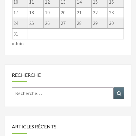
10
11
12
13
14
15
16
17
18
19
20
21
22
23
24
25
26
27
28
29
30
31
« Juin
RECHERCHE
Rechercher :
Recher
ARTICLES RÉCENTS