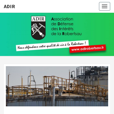
ADIR
Togg
navig
ADIR
Pour
Votre
Qualité
De Vie À
La
Robertsau