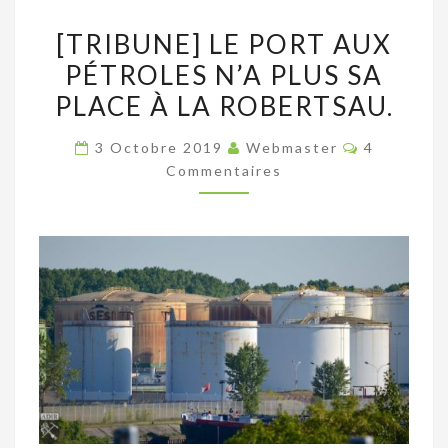
[TRIBUNE]
[TRIBUNE] LE PORT AUX
LE
PÉTROLES N’A PLUS SA
PORT
PLACE À LA ROBERTSAU.
AUX
PÉTROLES
Commentai
3 Octobre 2019
Webmaster
4
N’A
Commentaires
PLUS
SA
PLACE
À
LA
ROBERTSAU.