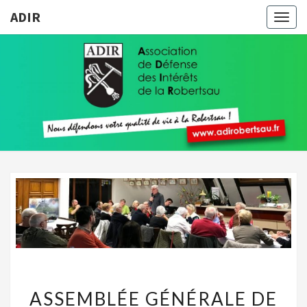
ADIR
Togg
navig
ADIR
Pour
Votre
Qualité
De Vie À
La
Robertsau
ASSEMBLÉE
ASSEMBLÉE GÉNÉRALE DE
GÉNÉRALE