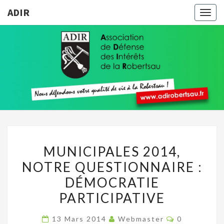
ADIR
Togg
navig
ADIR
Pour
Votre
Qualité
De Vie À
La
Robertsau
MUNICIPALES
MUNICIPALES 2014,
2014,
NOTRE QUESTIONNAIRE :
NOTRE
DÉMOCRATIE
QUESTIONNAIRE
:
PARTICIPATIVE
DÉMOCRATIE
Commentair
13 Mars 2014
Webmaster
0
PARTICIPATIVE