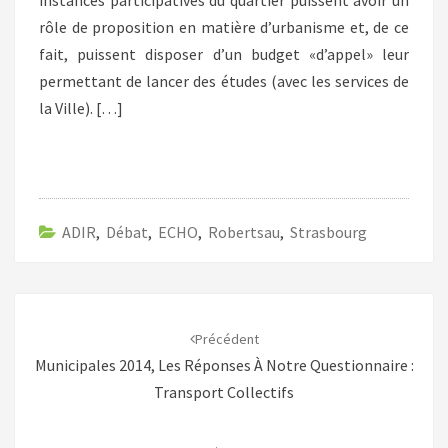
instances participatives du quartier puissent avoir un
rôle de proposition en matière d’urbanisme et, de ce
fait, puissent disposer d’un budget «d’appel» leur
permettant de lancer des études (avec les services de
la Ville). […]
ADIR
,
Débat
,
ECHO
,
Robertsau
,
Strasbourg
Navigation
d'article
Précédent
Municipales 2014, Les Réponses À Notre Questionnaire :
Transport Collectifs